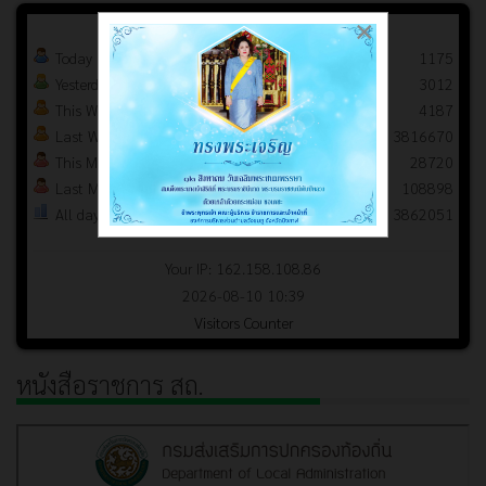
×
Today
1175
Yesterday
3012
This Week
4187
Last Week
3816670
This Month
28720
Last Month
108898
All days
3862051
Your IP: 162.158.108.86
2026-08-10 10:39
Visitors Counter
หนังสือราชการ สถ.