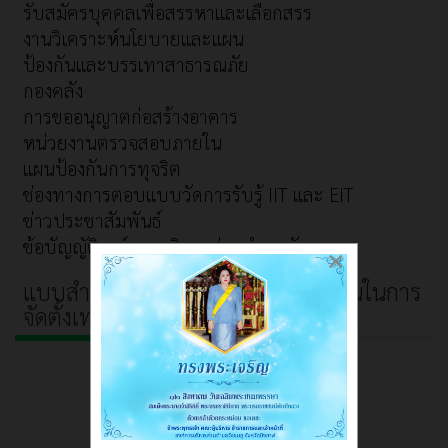
รับสมัครบุคคลเพื่อสรรหาและเลือกสรร
งานวิเคราะห์นโยบายและแผน
ป้องกันและบรรเทาสาธารณภัย
กองคลัง
การขออนุญาตก่อสร้างอาคาร
หน่วยงานตรวจสอบภายใน
แผนป้องกันการทุจริต
ช่องทางการตอบแบบวัดการรับรู้ IIT และ EIT
ข่าวประชาสัมพันธ์
ข้อบัญญัติองค์การบริหารส่วนตำบลวังชมภู
×
แบบสำรวจความคิดเห็นของประชาชนในการ
จัดตั้งเทศบาลตำบลวังชมภู
ช่องทางแสดงความคิดเห็น