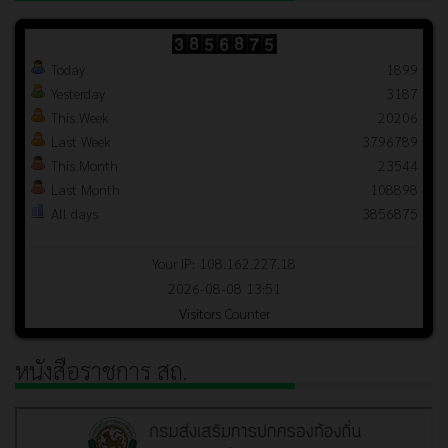
Today
1899
Yesterday
3187
This Week
20206
Last Week
3796789
This Month
23544
Last Month
108898
All days
3856875
Your IP: 108.162.227.18
2026-08-08 13:51
Visitors Counter
หนังสือราชการ สถ.