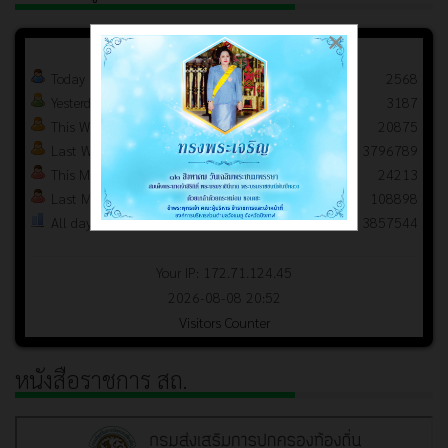
×
Today
2568
Yesterday
3187
This Week
20875
Last Week
3796789
This Month
24213
Last Month
108898
All days
3857544
Your IP: 172.71.124.45
2026-08-08 20:52
Visitors Counter
หนังสือราชการ สถ.